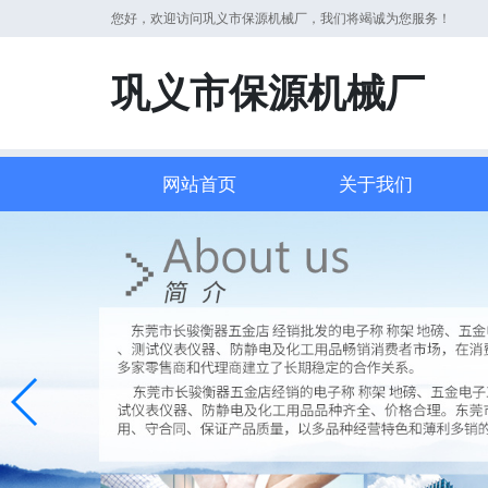
您好，欢迎访问巩义市保源机械厂，我们将竭诚为您服务！
巩义市保源机械厂
网站首页
关于我们