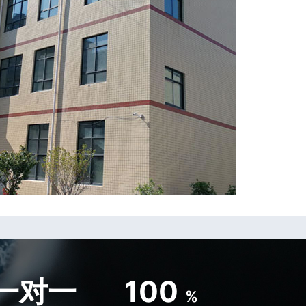
一对一
100
%